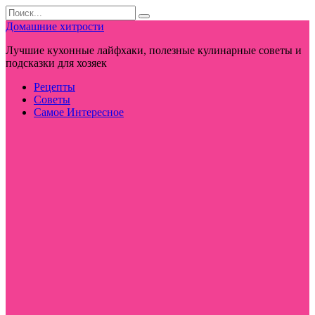
Перейти
Search
к
for:
Домашние хитрости
контенту
Лучшие кухонные лайфхаки, полезные кулинарные советы и
подсказки для хозяек
Рецепты
Советы
Самое Интересное