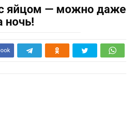
с яйцом — можно даже
а ночь!
book