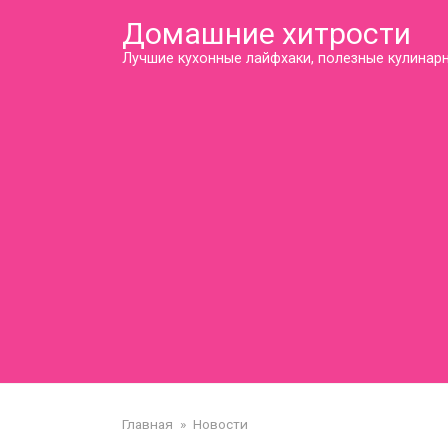
Перейти
Домашние хитрости
к
контенту
Лучшие кухонные лайфхаки, полезные кулинарн
Главная
»
Новости