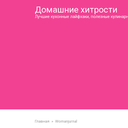
Перейти
Домашние хитрости
к
контенту
Лучшие кухонные лайфхаки, полезные кулинарн
Главная
»
Womanjurnal