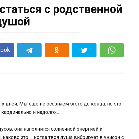
таться с родственной
душой
book
х дней. Мы ещё не осознаём этого до конца, но это
ь кардинально и надолго…
дусов: она наполнится солнечной энергией и
каково это – когда твоя душа вибрирует в унисон с