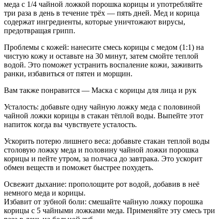
меда с 1/4 чайной ложкой порошка корицы и употребляйте
три раза в день в течение трёх — пять дней. Мед и корица
содержат ингредиенты, которые уничтожают вирусы,
предотвращая грипп.
Проблемы с кожей: нанесите смесь корицы с медом (1:1) на
чистую кожу и оставьте на 30 минут, затем смойте теплой
водой. Это поможет устранить воспаление кожи, заживить
ранки, избавиться от пятен и морщин.
Вам также понравится — Маска с корицы для лица и рук
Усталость: добавьте одну чайную ложку меда с половиной
чайной ложки корицы в стакан тёплой воды. Выпейте этот
напиток когда вы чувствуете усталость.
Ускорить потерю лишнего веса: добавьте стакан теплой воды
столовую ложку меда и половину чайной ложки порошка
корицы и пейте утром, за полчаса до завтрака. Это ускорит
обмен веществ и поможет быстрее похудеть.
Освежит дыхание: прополощите рот водой, добавив в неё
немного меда и корицы.
Избавит от зубной боли: смешайте чайную ложку порошка
корицы с 5 чайными ложками меда. Применяйте эту смесь три