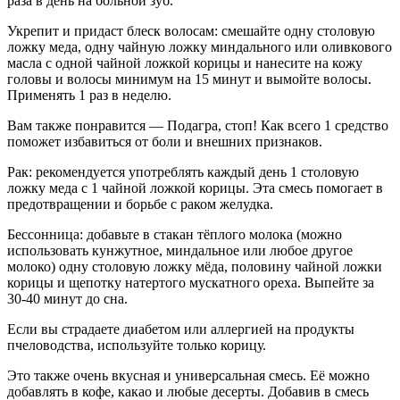
раза в день на больной зуб.
Укрепит и придаст блеск волосам: смешайте одну столовую
ложку меда, одну чайную ложку миндального или оливкового
масла с одной чайной ложкой корицы и нанесите на кожу
головы и волосы минимум на 15 минут и вымойте волосы.
Применять 1 раз в неделю.
Вам также понравится — Подагра, стоп! Как всего 1 средство
поможет избавиться от боли и внешних признаков.
Рак: рекомендуется употреблять каждый день 1 столовую
ложку меда с 1 чайной ложкой корицы. Эта смесь помогает в
предотвращении и борьбе с раком желудка.
Бессонница: добавьте в стакан тёплого молока (можно
использовать кунжутное, миндальное или любое другое
молоко) одну столовую ложку мёда, половину чайной ложки
корицы и щепотку натертого мускатного ореха. Выпейте за
30-40 минут до сна.
Если вы страдаете диабетом или аллергией на продукты
пчеловодства, используйте только корицу.
Это также очень вкусная и универсальная смесь. Её можно
добавлять в кофе, какао и любые десерты. Добавив в смесь