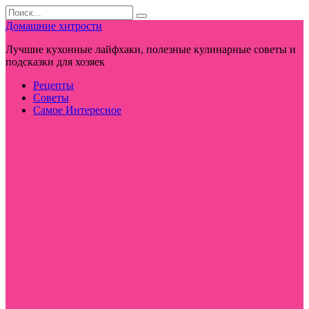
Перейти
Search
к
for:
Домашние хитрости
контенту
Лучшие кухонные лайфхаки, полезные кулинарные советы и
подсказки для хозяек
Рецепты
Советы
Самое Интересное