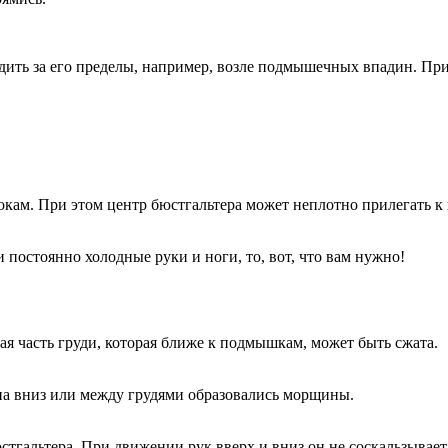
ходить за его пределы, например, возле подмышечных впадин. Пр
бокам. При этом центр бюстгальтера может неплотно прилегать к
 постоянно холодные руки и ноги, то, вот, что вам нужно!
я часть груди, которая ближе к подмышкам, может быть сжата.
щена вниз или между грудями образовались морщины.
стгальтера. При движении рук вверх и вниз он не соскальзывает