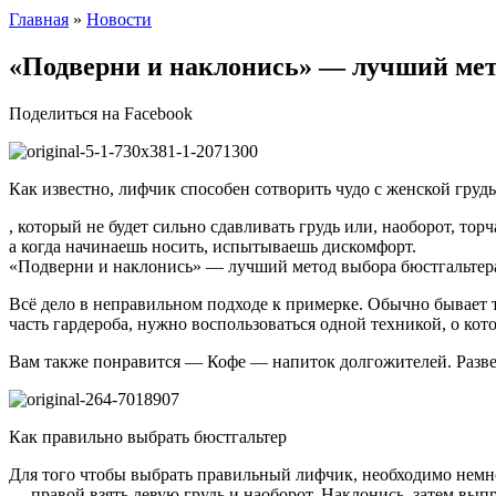
Главная
»
Новости
«Подверни и наклонись» — лучший мето
Поделиться на Facebook
Как известно, лифчик способен сотворить чудо с женской груд
, который не будет сильно сдавливать грудь или, наоборот, торч
а когда начинаешь носить, испытываешь дискомфорт.
«Подверни и наклонись» — лучший метод выбора бюстгальтера
Всё дело в неправильном подходе к примерке. Обычно бывает та
часть гардероба, нужно воспользоваться одной техникой, о кот
Вам также понравится — Кофе — напиток долгожителей. Разв
Как правильно выбрать бюстгальтер
Для того чтобы выбрать правильный лифчик, необходимо немно
— правой взять левую грудь и наоборот. Наклонись, затем вып