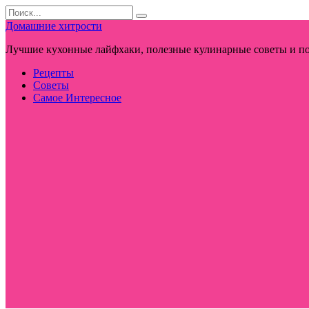
Перейти
Search
к
for:
Домашние хитрости
контенту
Лучшие кухонные лайфхаки, полезные кулинарные советы и по
Рецепты
Советы
Самое Интересное