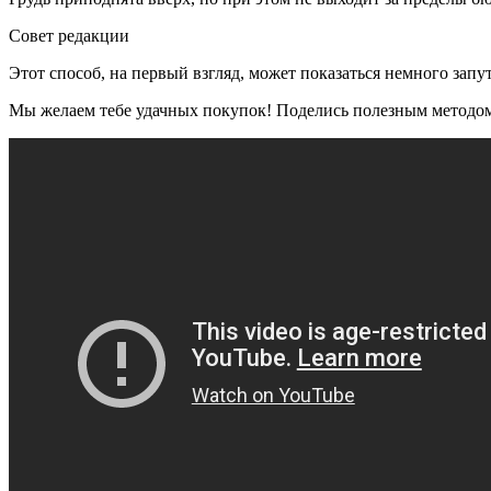
Совет редакции
Этот способ, на первый взгляд, может показаться немного зап
Мы желаем тебе удачных покупок! Поделись полезным методом