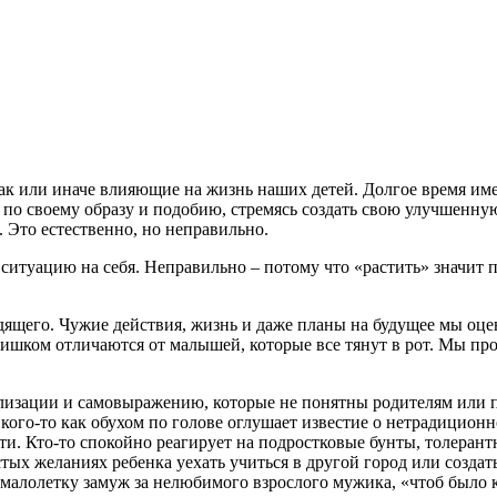
или иначе влияющие на жизнь наших детей. Долгое время именно
ка по своему образу и подобию, стремясь создать свою улучшен
 Это естественно, но неправильно.
итуацию на себя. Неправильно – потому что «растить» значит п
дящего. Чужие действия, жизнь и даже планы на будущее мы оце
ишком отличаются от малышей, которые все тянут в рот. Мы прос
лизации и самовыражению, которые не понятны родителям или п
ы, кого-то как обухом по голове оглушает известие о нетрадици
ти. Кто-то спокойно реагирует на подростковые бунты, толеран
ых желаниях ребенка уехать учиться в другой город или создать 
 малолетку замуж за нелюбимого взрослого мужика, «чтоб было к