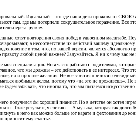
 и провальный. Идеальный – это где наши дети проживают СВО
высот там, где мы потерпели сокрушительное поражение. Все эт
ители.перезагрузка».
ешные хотят повторения своих побед в удвоенном масштабе. Не
 разочаровывают, а несоответствие их действий вашему идеально
 вдохновение в том, что, по вашей версии, является абсолютно 
 правоту любой ценой важнее? Задумайтесь. Я ни к чему вас не
 не моя специализация. Но я часто работаю с родителями, которые 
авное, что мы должны – это действовать в ее интересах. Что эт
е, но и простые желания. Не все занятия приносят очевидный ре
иматься любимым делом, потому что «на это не проживешь». Не 
е будем забывать, что иногда то, что мы пытаемся искусственно 
его получился бы хороший пианист. Но в детстве он хотел играт
мнаты. Тоже результат, я считаю J . А музыка, которая так долг
хнуть в него как можно больше (от карате и фехтования до конно
о приносит ему счастье.