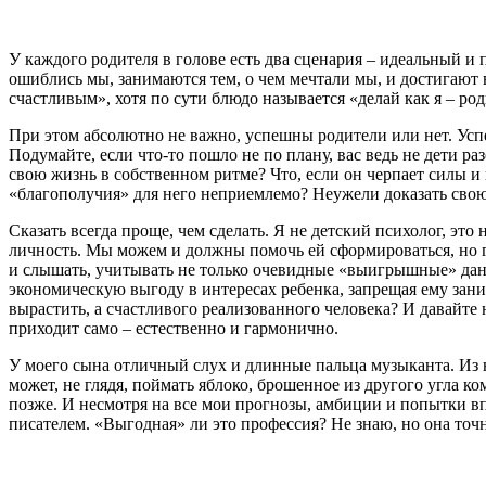
У каждого родителя в голове есть два сценария – идеальный
ошиблись мы, занимаются тем, о чем мечтали мы, и достигают 
счастливым», хотя по сути блюдо называется «делай как я – род
При этом абсолютно не важно, успешны родители или нет. Усп
Подумайте, если что-то пошло не по плану, вас ведь не дети
свою жизнь в собственном ритме? Что, если он черпает силы и
«благополучия» для него неприемлемо? Неужели доказать свою
Сказать всегда проще, чем сделать. Я не детский психолог, это
личность. Мы можем и должны помочь ей сформироваться, но гл
и слышать, учитывать не только очевидные «выигрышные» данны
экономическую выгоду в интересах ребенка, запрещая ему зан
вырастить, а счастливого реализованного человека? И давайте н
приходит само – естественно и гармонично.
У моего сына отличный слух и длинные пальца музыканта. Из н
может, не глядя, поймать яблоко, брошенное из другого угла ко
позже. И несмотря на все мои прогнозы, амбиции и попытки впи
писателем. «Выгодная» ли это профессия? Не знаю, но она точн