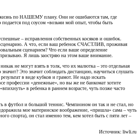
Ю жизнь по НАШЕМУ плану. Они не ошибаются там, где
о подается под соусом «возьми мой опыт, чтобы быть
успешные – исправления собственных косяков и ошибок.
му сценарию. А что, если ваш ребенок СЧАСТЛИВ, проживая
провальным сценарием? Что если ваше определение
 призываю. Я лишь заостряю на этом ваше внимание.
никак не могут взять в толк, что их малютка – это отдельная
о значит? Это значит соблюдать дистанцию, научиться слушать
зультат в виде кубков и грамот. Не надо искать
все профессии «денежные», но вы же не банкомат хотите
«впихнуть» в ребенка в раннем возрасте, чуть позже часто
ь в футбол и большой теннис. Чемпионом он так и не стал, но
о будоражила мое материнское воображение, «пришла» сама – чуть
го спорта), он стал именно тем, кем хотел быть с пяти лет –
Источник: liwli.ru