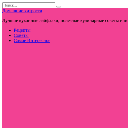
Перейти
Search
к
for:
Домашние хитрости
контенту
Лучшие кухонные лайфхаки, полезные кулинарные советы и по
Рецепты
Советы
Самое Интересное