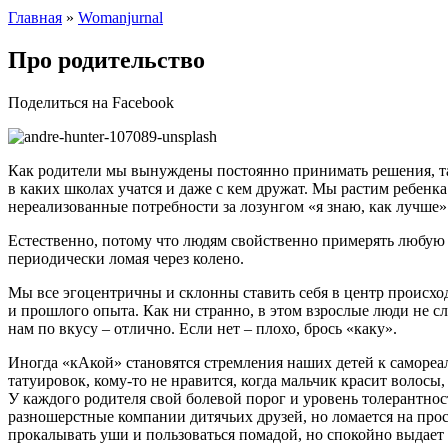
Главная
»
Womanjurnal
Про родительство
Поделиться на Facebook
Как родители мы вынуждены постоянно принимать решения, так 
в каких школах учатся и даже с кем дружат. Мы растим ребен
нереализованные потребности за лозунгом «я знаю, как лучше».
Естественно, потому что людям свойственно примерять любую с
периодически ломая через колено.
Мы все эгоцентричны и склонны ставить себя в центр происхо
и прошлого опыта. Как ни странно, в этом взрослые люди не сл
нам по вкусу – отлично. Если нет – плохо, брось «каку».
Иногда «кАкой» становятся стремления наших детей к самореа
татуировок, кому-то не нравится, когда мальчик красит волос
У каждого родителя свой болевой порог и уровень толерантнос
разношерстные компании дитячьих друзей, но ломается на прост
прокалывать уши и пользоваться помадой, но спокойно выдает