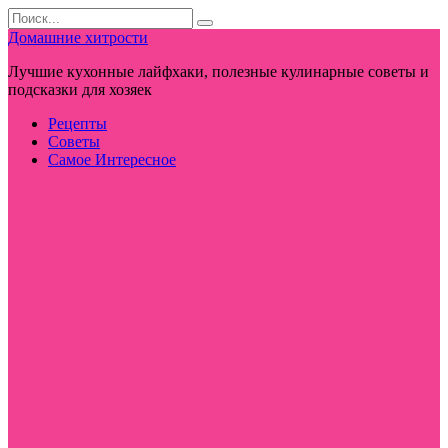
Перейти
Search
к
for:
Домашние хитрости
контенту
Лучшие кухонные лайфхаки, полезные кулинарные советы и
подсказки для хозяек
Рецепты
Советы
Самое Интересное