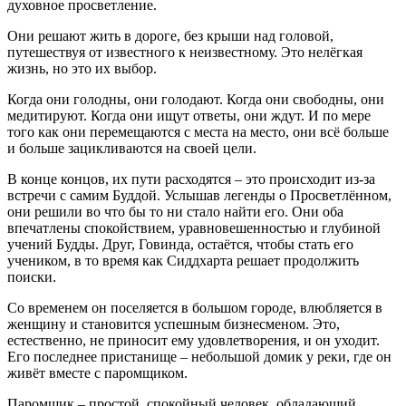
духовное просветление.
Они решают жить в дороге, без крыши над головой,
путешествуя от известного к неизвестному. Это нелёгкая
жизнь, но это их выбор.
Когда они голодны, они голодают. Когда они свободны, они
медитируют. Когда они ищут ответы, они ждут. И по мере
того как они перемещаются с места на место, они всё больше
и больше зацикливаются на своей цели.
В конце концов, их пути расходятся – это происходит из-за
встречи с самим Буддой. Услышав легенды о Просветлённом,
они решили во что бы то ни стало найти его. Они оба
впечатлены спокойствием, уравновешенностью и глубиной
учений Будды. Друг, Говинда, остаётся, чтобы стать его
учеником, в то время как Сиддхарта решает продолжить
поиски.
Со временем он поселяется в большом городе, влюбляется в
женщину и становится успешным бизнесменом. Это,
естественно, не приносит ему удовлетворения, и он уходит.
Его последнее пристанище – небольшой домик у реки, где он
живёт вместе с паромщиком.
Паромщик – простой, спокойный человек, обладающий