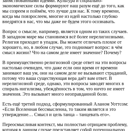
заимствованными идеями. Культура и социально-
экономические силы формируют наш разум ещё до того, как
мы созреем и поймём, что лучше для нас. К тому времени,
когда мы повзрослеем, многие из идей настолько глубоко
внедрятся в нас, что мы даже не будем этого осознавать.
Вопрос о смысле, например, является одним из таких случаев.
В западном мире мы становимся всё более нерелигиозными.
Религия приходит в упадок. Вы можете отличать плохое от
хорошего, но, в любом случае, это поднимает вопрос: в чём
смысл жизни? Что на самом деле имеет значение? Почему?
В преимущественно религиозной среде ответ на эти вопросы
настолько очевиден, что даже если они время от времени
занимают ваш ум, они на самом деле не вызывают страданий,
потому что ваша существующая вера даёт вам ответ. В
нерелигиозной среде, однако, эти вопросы заводят многих в
спираль нигилизма, убеждённость в том, что ничто не имеет
значения. Это вызывает много неоправданной боли.
Есть ещё третий подход, сформулированный Аланом Уоттсом:
«Если Вселенная бессмысленна, то таким является и это
утверждение… Смысл и цель танца – танцевать его».
Переосмысливая контекст, мы полностью отрицаем проблему,
которая в данном случае представляет собой потенциальную