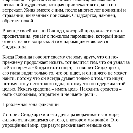
негласной мудростью, которая привлекает всех, кого он
встречает. Живя вместе с ним, после многих лет волнений и
страданий, вызванных поисками, Сиддхартха, наконец,
обретает покой.
В конце своей жизни Говинда, который продолжает искать
просветления, узнаёт о пожилом паромщике, который знает
ответы на все вопросы. Этим паромщиком является
Сиддхартха.
Когда Говинда говорит своему старому другу, что он по-
прежнему продолжает искать, тот делится тем, что он узнал за
всё это время: «Когда кто-то ищет, – говорит Сиддхартха, –
его глаза видят только то, что он ищет, и он ничего не может
найти, потому что он всегда думает только о том, что ищет,
потому что у него только одна, потому что он одержим этой
целью. Искать средства – иметь цель. Находить средства –
быть свободным, открытым и не иметь цели».
Проблемная зона фиксации
История Сиддхартхи и его друга разворачивается в мире,
сильно отличающемся от того, в котором мы живём. Это
упрощённый мир, где разум раскачивает меньше сил.