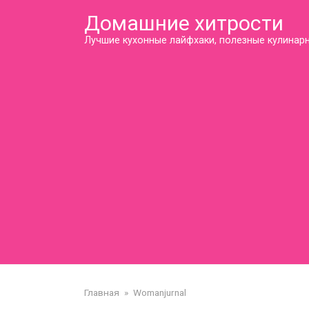
Перейти
Домашние хитрости
к
контенту
Лучшие кухонные лайфхаки, полезные кулинарн
Главная
»
Womanjurnal