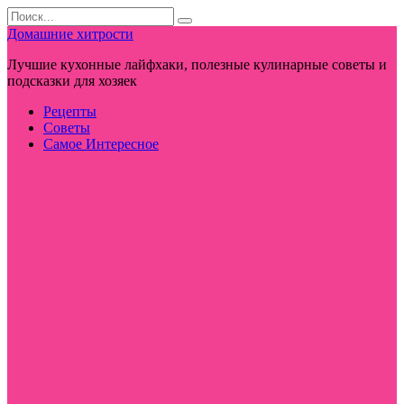
Перейти
Search
к
for:
Домашние хитрости
контенту
Лучшие кухонные лайфхаки, полезные кулинарные советы и
подсказки для хозяек
Рецепты
Советы
Самое Интересное