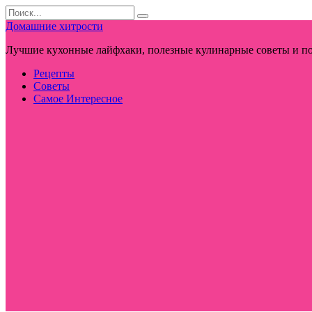
Перейти
Search
к
for:
Домашние хитрости
контенту
Лучшие кухонные лайфхаки, полезные кулинарные советы и по
Рецепты
Советы
Самое Интересное