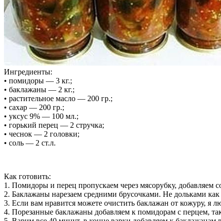
Ингредиенты:
• помидоры — 3 кг.;
• баклажаны — 2 кг.;
• растительное масло — 200 гр.;
• сахар — 200 гр.;
• уксус 9% — 100 мл.;
• горький перец — 2 стручка;
• чеснок — 2 головки;
• соль — 2 ст.л.
Как готовить:
1. Помидоры и перец пропускаем через мясорубку, добавляем с
2. Баклажаны нарезаем средними брусочками. Не дольками как 
3. Если вам нравится можете очистить баклажан от кожуру, я л
4. Порезанные баклажаны добавляем к помидорам с перцем, так 
5. Варим все 40 минут, в конце варки добавляем к баклажанам