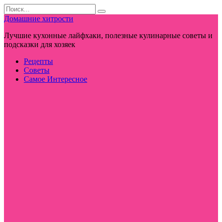
Перейти
Search
к
for:
Домашние хитрости
контенту
Лучшие кухонные лайфхаки, полезные кулинарные советы и
подсказки для хозяек
Рецепты
Советы
Самое Интересное