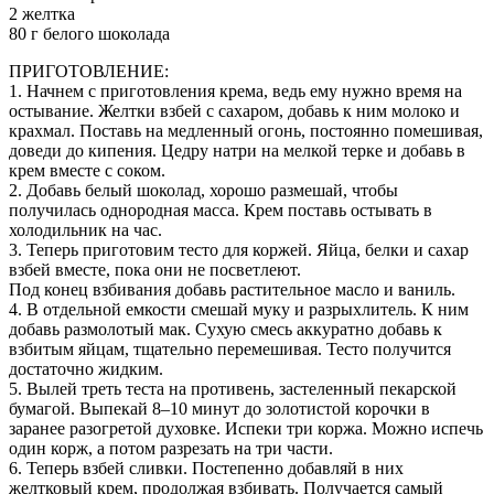
2 желтка
80 г белого шоколада
ПРИГОТОВЛЕНИЕ:
1. Начнем с приготовления крема, ведь ему нужно время на
остывание. Желтки взбей с сахаром, добавь к ним молоко и
крахмал. Поставь на медленный огонь, постоянно помешивая,
доведи до кипения. Цедру натри на мелкой терке и добавь в
крем вместе с соком.
2. Добавь белый шоколад, хорошо размешай, чтобы
получилась однородная масса. Крем поставь остывать в
холодильник на час.
3. Теперь приготовим тесто для коржей. Яйца, белки и сахар
взбей вместе, пока они не посветлеют.
Под конец взбивания добавь растительное масло и ваниль.
4. В отдельной емкости смешай муку и разрыхлитель. К ним
добавь размолотый мак. Сухую смесь аккуратно добавь к
взбитым яйцам, тщательно перемешивая. Тесто получится
достаточно жидким.
5. Вылей треть теста на противень, застеленный пекарской
бумагой. Выпекай 8–10 минут до золотистой корочки в
заранее разогретой духовке. Испеки три коржа. Можно испечь
один корж, а потом разрезать на три части.
6. Теперь взбей сливки. Постепенно добавляй в них
желтковый крем, продолжая взбивать. Получается самый