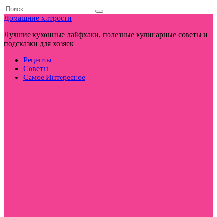
Перейти
Search
к
for:
Домашние хитрости
контенту
Лучшие кухонные лайфхаки, полезные кулинарные советы и
подсказки для хозяек
Рецепты
Советы
Самое Интересное