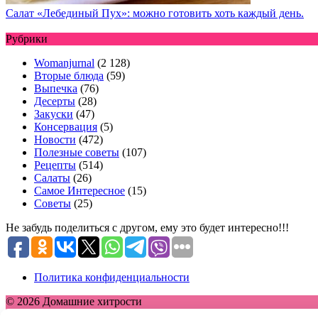
Салат «Лебединый Пух»: можно готовить хоть каждый день.
Рубрики
Womanjurnal
(2 128)
Вторые блюда
(59)
Выпечка
(76)
Десерты
(28)
Закуски
(47)
Консервация
(5)
Новости
(472)
Полезные советы
(107)
Рецепты
(514)
Салаты
(26)
Самое Интересное
(15)
Советы
(25)
Не забудь поделиться с другом, ему это будет интересно!!!
Политика конфиденциальности
© 2026 Домашние хитрости