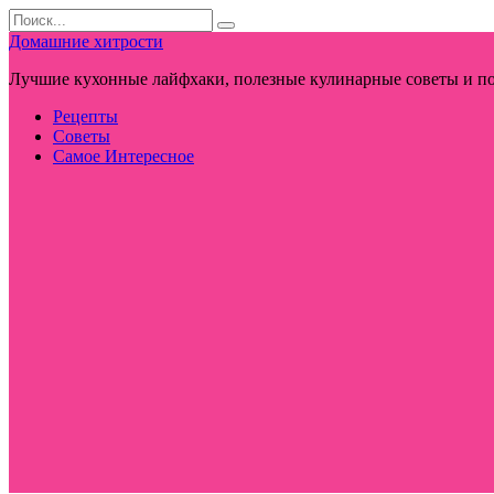
Перейти
Search
к
for:
Домашние хитрости
контенту
Лучшие кухонные лайфхаки, полезные кулинарные советы и по
Рецепты
Советы
Самое Интересное