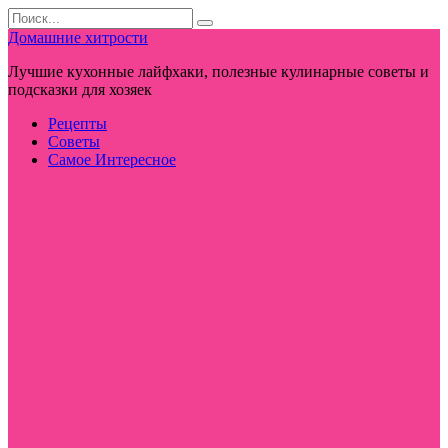
Перейти
Search
к
for:
Домашние хитрости
контенту
Лучшие кухонные лайфхаки, полезные кулинарные советы и
подсказки для хозяек
Рецепты
Советы
Самое Интересное