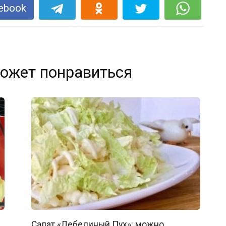
ebook
ожет понравиться
Салат «Лебединый Пух»: можно