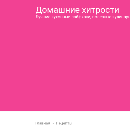
Перейти
Домашние хитрости
к
контенту
Лучшие кухонные лайфхаки, полезные кулинарн
Главная
»
Рецепты