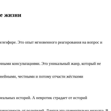
ле жизни
елеэфире. Это опыт мгновенного реагирования на вопрос и
ичными консультациями. Это уникальный жанр, который не
линейными, честными и потому отчасти жёсткими
реальных историй. А невротик страдает от историй
 зависимость от родителей. Длится это сравнительно недолго. В