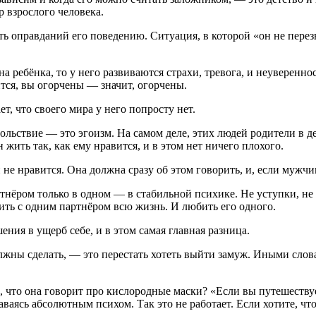
 взрослого человека.
кать оправданий его поведению. Ситуация, в которой «он не пере
а ребёнка, то у него развиваются страхи, тревога, и неувереннос
вится, вы огорчены — значит, огорчены.
ет, что своего мира у него попросту нет.
вольствие — это эгоизм. На самом деле, этих людей родители в де
жить так, как ему нравится, и в этом нет ничего плохого.
не нравится. Она должна сразу об этом говорить, и, если мужчин
артнёром только в одном — в стабильной психике. Не уступки, н
жить с одним партнёром всю жизнь. И любить его одного.
ния в ущерб себе, и в этом самая главная разница.
лжны сделать, — это перестать хотеть выйти замуж. Иными слова
, что она говорит про кислородные маски? «Если вы путешествует
аваясь абсолютным психом. Так это не работает. Если хотите, чт