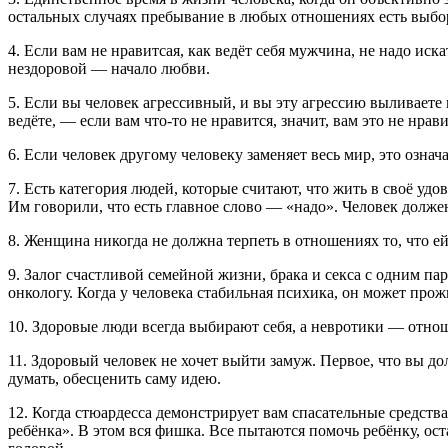
остальных случаях пребывание в любых отношениях есть выбор
4. Если вам не нравитсaя, как ведёт себя мужчина, не надо ис
нездоровой — начало любви.
5. Если вы человек агрессивный, и вы эту агрессию выливаете н
ведёте, — если вам что-то не нравится, значит, вам это не нра
6. Если человек другому человеку заменяет весь мир, это означа
7. Есть категория людей, которые считают, что жить в своё удо
Им говорили, что есть главное слово — «надо». Человек должен 
8. Женщина никогда не должна терпеть в отношениях то, что ей 
9. Залог счастливой семейной жизни, брака и секса с одним п
онкологу. Когда у человека стабильная психика, он может про
10. Здоровые люди всегда выбирают себя, а невротики — отноше
11. Здоровый человек не хочет выйти замуж. Первое, что вы до
думать, обесценить саму идею.
12. Когда стюардесса демонстрирует вам спасательные средства
ребёнка». В этом вся фишка. Все пытаются помочь ребёнку, ост