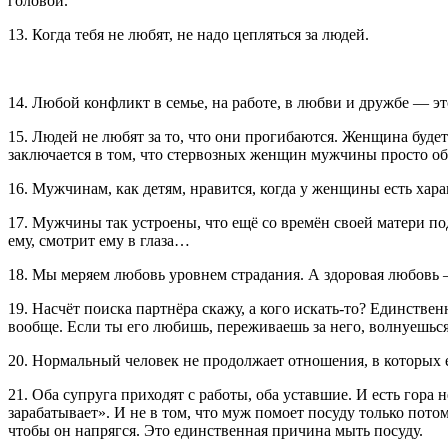
головой.
13. Когда тебя не любят, не надо цепляться за людей.
14. Любой конфликт в семье, на работе, в любви и дружбе — э
15. Людей не любят за то, что они прогибаются. Женщина будет 
заключается в том, что стервозных женщин мужчины просто о
16. Мужчинам, как детям, нравится, когда у женщины есть хара
17. Мужчины так устроены, что ещё со времён своей матери по
ему, смотрит ему в глаза…
18. Мы меряем любовь уровнем страдания. А здоровая любовь —
19. Насчёт поиска партнёра скажу, а кого искать-то? Единствен
вообще. Если ты его любишь, переживаешь за него, волнуешьс
20. Нормальный человек не продолжает отношения, в которых е
21. Оба супруга приходят с работы, оба уставшие. И есть гора 
зарабатывает». И не в том, что муж помоет посуду только потом
чтобы он напрягся. Это единственная причина мыть посуду.