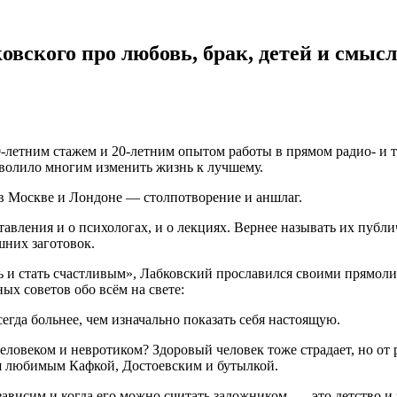
вского про любовь, брак, детей и смыс
-летним стажем и 20-летним опытом работы в прямом радио- и т
зволило многим изменить жизнь к лучшему.
 в Москве и Лондоне — столпотворение и аншлаг.
вления и о психологах, и о лекциях. Вернее называть их публ
шних заготовок.
нь и стать счастливым», Лабковский прославился своими прямо
х советов обо всём на свете:
егда больнее, чем изначально показать себя настоящую.
еловеком и невротиком? Здоровый человек тоже страдает, но от 
ся любимым Кафкой, Достоевским и бутылкой.
зависим и когда его можно считать заложником, — это детство и