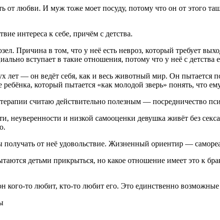
 от любви. И муж тоже моет посуду, потому что он от этого тащит
вие интереса к себе, причём с детства.
озел. Причина в том, что у неё есть невроз, который требует вы
иально вступает в такие отношения, потому что у неё с детства е
ух лет — он ведёт себя, как и весь животный мир. Он пытается п
 ребёнка, который пытается «как молодой зверь» понять, что ему
й терапии считаю действительно полезным — посредничество пси
и, неуверенности и низкой самооценки девушка живёт без секса 
о.
ы получать от неё удовольствие. Жизненный ориентир — саморе
таются детьми прикрыться, но какое отношение имеет это к бра
он кого-то любит, кто-то любит его. Это единственно возможны
ы