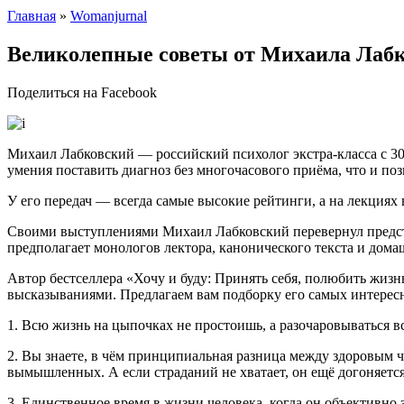
Главная
»
Womanjurnal
Великолепные советы от Михаила Лабко
Поделиться на Facebook
Михаил Лабковский — российский психолог экстра-класса с 30
умения поставить диагноз без многочасового приёма, что и по
У его передач — всегда самые высокие рейтинги, а на лекциях
Своими выступлениями Михаил Лабковский перевернул предста
предполагает монологов лектора, канонического текста и дома
Автор бестселлера «Хочу и буду: Принять себя, полюбить жиз
высказываниями. Предлагаем вам подборку его самых интересны
1. Всю жизнь на цыпочках не простоишь, а разочаровываться вс
2. Вы знаете, в чём принципиальная разница между здоровым ч
вымышленных. А если страданий не хватает, он ещё догоняет
3. Единственное время в жизни человека, когда он объективно 