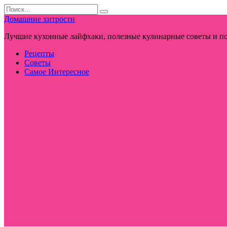
Перейти
Search
к
for:
Домашние хитрости
контенту
Лучшие кухонные лайфхаки, полезные кулинарные советы и по
Рецепты
Советы
Самое Интересное