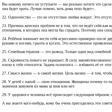
Вы никому ничего не уступаете — вы реально хотите это сделать
она будет орать. Лучше помою, хоть дома тихо будет».
22. Одиночество — это не отсутствие любви вокруг. Это отсутст
23. Причина женских проблем не в том, что он ведёт себя как к
отношения, в которых она могла бы страдать. Поэтому она спец
24. Ребёнок начинает вести себя агрессивно примерно после дв
руками и ногами, грызть и кусать. Это естественное проявление
25. Семейная терапия — это развод. Только один вид семейно
26. Скромность никого не украшает. В силу закомплексованност
плохо к себе относится. Задача психолога — избавить её от этог
27. Смысл жизни — в самой жизни. Цель жизни — в том, чтоб
28. У детей с папой — свои отношения. Женщины почему-то пы
значения замужем их мама за ним или нет.
29. У здорового человека всё происходит следующим образом: 
А вы знаете кого-нибудь, кому бы очень пригодились эти совет