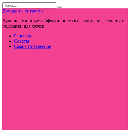
Перейти
Search
к
for:
Домашние хитрости
контенту
Лучшие кухонные лайфхаки, полезные кулинарные советы и
подсказки для хозяек
Рецепты
Советы
Самое Интересное