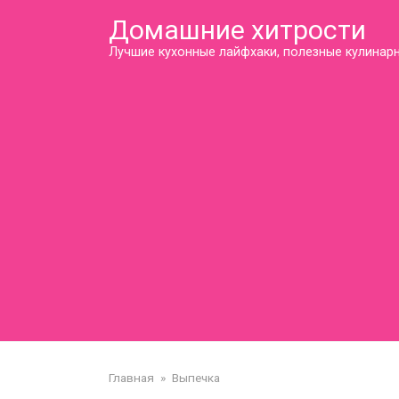
Перейти
Домашние хитрости
к
контенту
Лучшие кухонные лайфхаки, полезные кулинарн
Главная
»
Выпечка