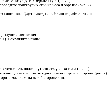
едите полукруги к верхней губе (рис. 1).
роведите полукруги к спинке носа и обратно (рис. 2).
из кишечника будет выведено всё лишнее, абсолютно.»
предыдущего движения.
. 1). Сохраняйте нажим.
к точке чуть ниже внутреннего уголка глаза (рис. 1).
азовое движение только одной рукой с правой стороны (рис. 2).
торите комплекс на левой стороне лица.