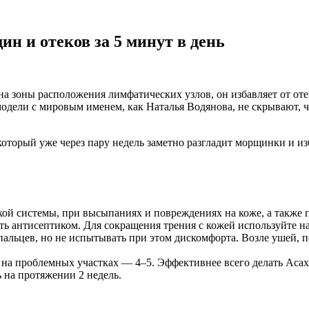
н и отеков за 5 минут в день
а зоны расположения лимфатических узлов, он избавляет от оте
модели с мировым именем, как Наталья Водянова, не скрывают, 
торый уже через пару недель заметно разгладит морщинки и изб
ой системы, при высыпаниях и повреждениях на коже, а также п
ть антисептиком. Для сокращения трения с кожей используйте на
ьцев, но не испытывать при этом дискомфорта. Возле ушей, под
на проблемных участках — 4–5. Эффективнее всего делать Асахи
 на протяжении 2 недель.