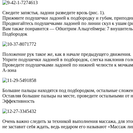
Сведите запястья, ладони разведите врозь (рис. 1).
Прижмите подушечки ладоней к подбородку и губам, приподним
Продвигайтесь подушечками ладоней по линии скул к ушам (рис
Вам также понравится — Обхитрим Альцгеймера: 7 внушительн
Подбородок
Положение рук такое же, как в начале предыдущего движения.
Уприте подушечки ладоней в подбородок, слегка наклонив голов
Проведите подушечками ладоней по нижней челюсти к мочкам у
А-зона
Большие пальцы находятся под подбородком, остальные сложе
Оставляя большие пальцы на месте, проведите остальными от но
Эффективность
Очень важно следить за техникой выполнения массажа, для эт
не заставит себя ждать, ведь недаром его называют «Массаж ли