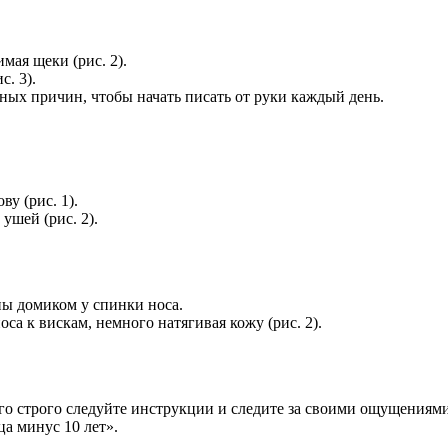
ая щеки (рис. 2).
. 3).
ых причин, чтобы начать писать от руки каждый день.
у (рис. 1).
шей (рис. 2).
ны домиком у спинки носа.
са к вискам, немного натягивая кожу (рис. 2).
ого строго следуйте инструкции и следите за своими ощущениям
ца минус 10 лет».