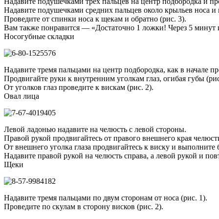
Надавите подушечками трех пальцев на центр подбородка и пров
Надавите подушечками средних пальцев около крыльев носа и п
Проведите от спинки носа к щекам и обратно (рис. 3).
Вам также понравится — «Достаточно 1 ложки! Через 5 минут 
Носогубные складки
Надавите тремя пальцами на центр подбородка, как в начале 
Продвигайте руки к внутренним уголкам глаз, огибая губы (рис
От уголков глаз проведите к вискам (рис. 2).
Овал лица
Левой ладонью надавите на челюсть с левой стороны.
Правой рукой продвигайтесь от правого внешнего края челюсти 
От внешнего уголка глаза продвигайтесь к виску и выполните б
Надавите правой рукой на челюсть справа, а левой рукой и пов
Щеки
Надавите тремя пальцами по двум сторонам от носа (рис. 1).
Проведите по скулам в сторону висков (рис. 2).