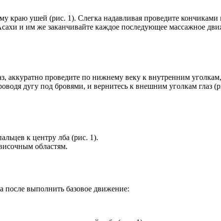
у краю ушей (рис. 1). Слегка надавливая проведите кончиками 
 Асахи и им же заканчивайте каждое последующее массажное дви
з, аккуратно проведите по нижнему веку к внутренним уголкам,
водя дугу под бровями, и вернитесь к внешним уголкам глаз (ри
льцев к центру лба (рис. 1).
 височным областям.
 а после выполнить базовое движение: