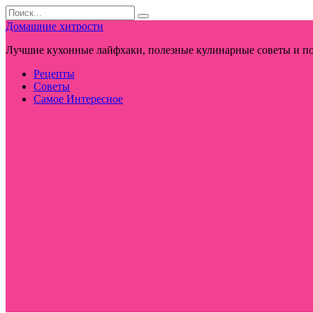
Перейти
Search
к
for:
Домашние хитрости
контенту
Лучшие кухонные лайфхаки, полезные кулинарные советы и по
Рецепты
Советы
Самое Интересное