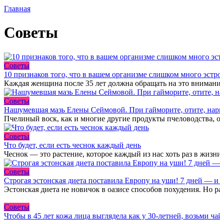
Главная
Советы
Советы
10 признаков того, что в вашем организме слишком много эстр
Каждая женщина после 35 лет должна обращать на это внимани
Советы
Нашумевшая мазь Елены Сеймовой. При гайморите, отите, нары
Пчелиный воск, как и многие другие продукты пчеловодства, 
Советы
Что будет, если есть чеснок каждый день
Чеснок — это растение, которое каждый из нас хоть раз в жизн
Советы
Строгая эстонская диета поставила Европу на уши! 7 дней — и
Эстонская диета не новичок в оазисе способов похудения. Но ра
Советы
Чтобы в 45 лет кожа лица выглядела как у 30-летней, возьми ч