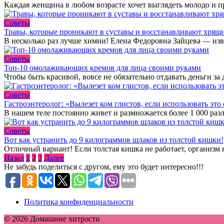
Каждая женщина в любом возрасте хочет выглядеть молодо и п
Советы
Травы, которые проникают в суставы и восстанавливают хрящ
В несколько раз лучше химии! Елена Федоровна Зайцева — из
Советы
Топ-10 омолаживающих кремов для лица своими руками
Чтобы быть красивой, вовсе не обязательно отдавать деньги з
Советы
Гастроэнтеролог: «Вылезет ком глистов, если использовать эт
В нашем теле постоянно живет и размножается более 1 000 раз
Советы
Вот как устранить до 9 килограммов шлаков из толстой кишки!
Отличный вариант! Если толстая кишка не работает, организм 
Пагинация
Назад
1
2
3
Далее
записей
Не забудь поделиться с другом, ему это будет интересно!!!
Политика конфиденциальности
© 2026 Домашние хитрости