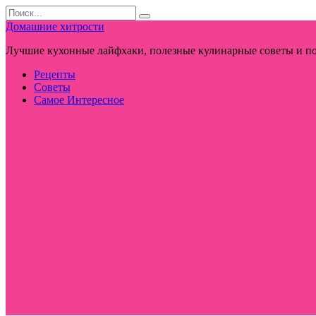
Перейти
Search
к
for:
Домашние хитрости
контенту
Лучшие кухонные лайфхаки, полезные кулинарные советы и по
Рецепты
Советы
Самое Интересное