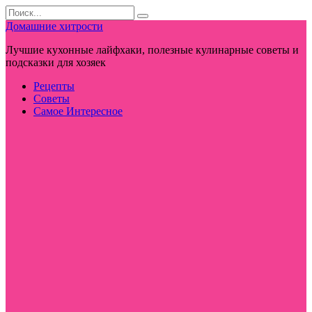
Перейти
Search
к
for:
Домашние хитрости
контенту
Лучшие кухонные лайфхаки, полезные кулинарные советы и
подсказки для хозяек
Рецепты
Советы
Самое Интересное